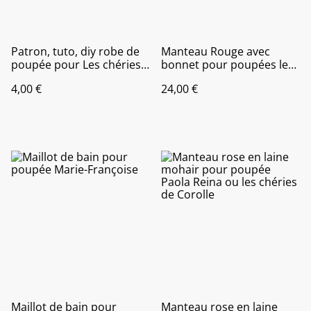
Patron, tuto, diy robe de
Manteau Rouge avec
poupée pour Les chéries
bonnet pour poupées les
de Corolle ou Paola Reina,
chéries de corolle, Paola
4,00 €
24,00 €
pour poupée de 32 à 33
Reina....
cm
Maillot de bain pour
Manteau rose en laine