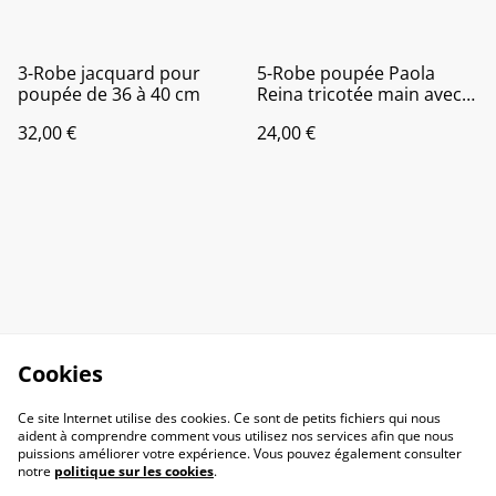
3-Robe jacquard pour
5-Robe poupée Paola
poupée de 36 à 40 cm
Reina tricotée main avec
bonnet. Ensemble
32,00 €
24,00 €
coordonné pour poupée
Cookies
Ce site Internet utilise des cookies. Ce sont de petits fichiers qui nous
aident à comprendre comment vous utilisez nos services afin que nous
puissions améliorer votre expérience. Vous pouvez également consulter
notre
politique sur les cookies
.