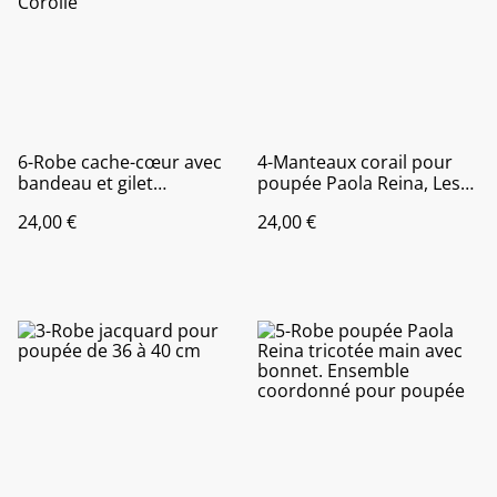
6-Robe cache-cœur avec
4-Manteaux corail pour
bandeau et gilet
poupée Paola Reina, Les
coordonné, pour poupée
chéries de Colle, Little
24,00 €
24,00 €
Paola Reina, les chéries de
Darling,Mini Maru,
Corolle