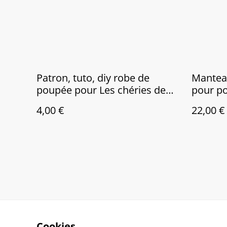
Patron, tuto, diy robe de
Manteau
poupée pour Les chéries de
pour po
Corolle ou Paola Reina, pour
les ché
4,00 €
22,00 €
poupée de 32 à 33 cm
Cookies