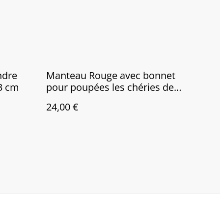
endre
Manteau Rouge avec bonnet
3 cm
pour poupées les chéries de
corolle, Paola Reina....
24,00 €