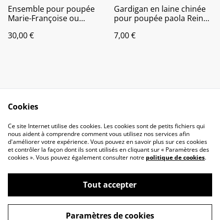
Ensemble pour poupée
Gardigan en laine chinée
Marie-Françoise ou
pour poupée paola Reina
American Doll
ou litle darling
30,00 €
7,00 €
Cookies
Contactez-nous
Conditions
Ce site Internet utilise des cookies. Les cookies sont de petits fichiers qui
nous aident à comprendre comment vous utilisez nos services afin
Politique de
Politique de cookies
d'améliorer votre expérience. Vous pouvez en savoir plus sur ces cookies
confidentialité
et contrôler la façon dont ils sont utilisés en cliquant sur « Paramètres des
liens
cookies ». Vous pouvez également consulter notre
politique de cookies
.
Tout accepter
©
2026
Vêtements de poupées-Graines de poupées
Paramètres de cookies