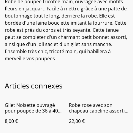
Robe de poupée tricotée main, ouvragée avec motifs
fleurs en jacquart. Facile à mettre grâce à une patte de
boutonnage tout le long, derrière la robe. Elle est
bordée d'une laine bouclette imitant la fourrure. Cette
robe est près du corps et très seyante. Cette tenue
peut se compléter d'un charmant petit bonnet assorti,
ainsi que d'un joli sac et d'un gilet sans manche.
Ensemble très chic, tricoté main, qui habillera à
merveille vos poupées.
Articles connexes
Gilet Noisette ouvragé
Robe rose avec son
pour poupée de 36 à 40
chapeau capeline assorti
cm
pour poupée de 38 à 42
8,00 €
22,00 €
cm .