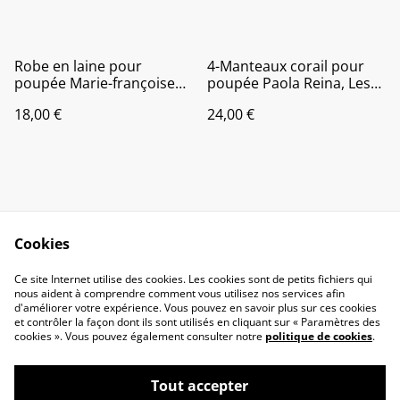
Robe en laine pour
4-Manteaux corail pour
poupée Marie-françoise
poupée Paola Reina, Les
ou poupée de 36 à 40 cm
chéries de Colle, Little
18,00 €
24,00 €
Darling,Mini Maru,
Cookies
Contactez-nous
Conditions
Ce site Internet utilise des cookies. Les cookies sont de petits fichiers qui
nous aident à comprendre comment vous utilisez nos services afin
Politique de
Politique de cookies
d'améliorer votre expérience. Vous pouvez en savoir plus sur ces cookies
confidentialité
et contrôler la façon dont ils sont utilisés en cliquant sur « Paramètres des
liens
cookies ». Vous pouvez également consulter notre
politique de cookies
.
Tout accepter