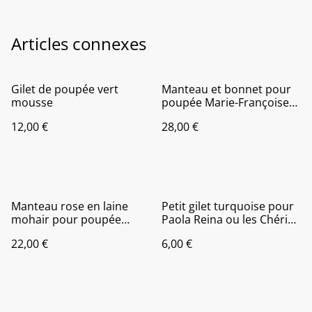
Articles connexes
Gilet de poupée vert
Manteau et bonnet pour
mousse
poupée Marie-Françoise
ou American doll
12,00 €
28,00 €
Manteau rose en laine
Petit gilet turquoise pour
mohair pour poupée
Paola Reina ou les Chéries
Paola Reina ou les chéries
de Corolle
22,00 €
6,00 €
de Corolle