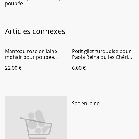
poupée.
Articles connexes
Manteau rose en laine
Petit gilet turquoise pour
mohair pour poupée
Paola Reina ou les Chéries
Paola Reina ou les chéries
de Corolle
22,00 €
6,00 €
de Corolle
Sac en laine