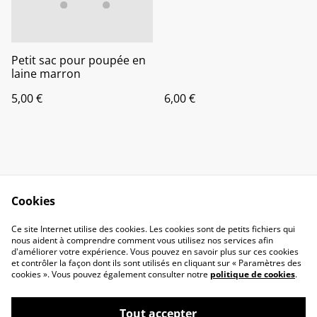
Petit sac pour poupée en
laine marron
5,00 €
6,00 €
Cookies
Contactez-nous
Conditions
Ce site Internet utilise des cookies. Les cookies sont de petits fichiers qui
nous aident à comprendre comment vous utilisez nos services afin
Politique de
Politique de cookies
d'améliorer votre expérience. Vous pouvez en savoir plus sur ces cookies
confidentialité
et contrôler la façon dont ils sont utilisés en cliquant sur « Paramètres des
liens
cookies ». Vous pouvez également consulter notre
politique de cookies
.
Tout accepter