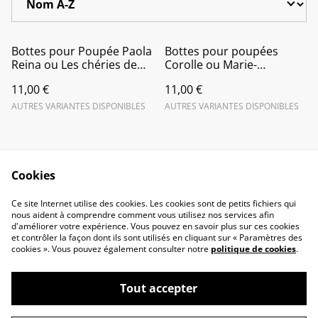
Bottes pour Poupée Paola
Bottes pour poupées
Reina ou Les chéries de
Corolle ou Marie-
Corolle
Françoise
11,00 €
11,00 €
AUTRES VARIANTES DISPONIBLES
AUTRES VARIANTES DISPONIBLES
Cookies
Contactez-nous
Conditions
Ce site Internet utilise des cookies. Les cookies sont de petits fichiers qui
nous aident à comprendre comment vous utilisez nos services afin
Politique de
Politique de cookies
d'améliorer votre expérience. Vous pouvez en savoir plus sur ces cookies
confidentialité
et contrôler la façon dont ils sont utilisés en cliquant sur « Paramètres des
liens
cookies ». Vous pouvez également consulter notre
politique de cookies
.
Tout accepter
©
2026
Vêtements de poupées-Graines de poupées