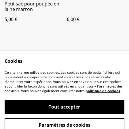
Petit sac pour poupée en
laine marron
5,00 €
6,00 €
Cookies
Contactez-nous
Conditions
Ce site Internet utilise des cookies. Les cookies sont de petits fichiers qui
nous aident à comprendre comment vous utilisez nos services afin
Politique de
Politique de cookies
d'améliorer votre expérience. Vous pouvez en savoir plus sur ces cookies
confidentialité
et contrôler la façon dont ils sont utilisés en cliquant sur « Paramètres des
liens
cookies ». Vous pouvez également consulter notre
politique de cookies
.
Tout accepter
©
2026
Vêtements de poupées-Graines de poupées
Paramètres de cookies
powered by