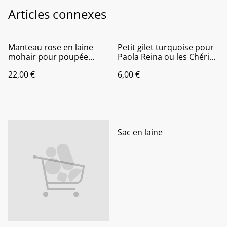
Articles connexes
Manteau rose en laine
Petit gilet turquoise pour
mohair pour poupée
Paola Reina ou les Chéries
Paola Reina ou les chéries
de Corolle
22,00 €
6,00 €
de Corolle
Sac en laine