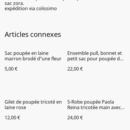
sac zora.
expédition via colissimo
Articles connexes
Sac poupée en laine
Ensemble pull, bonnet et
marron brodé d"une fleur
petit sac pour poupée de
38 à 42 cm
5,00 €
22,00 €
Gilet de poupée tricoté en
5-Robe poupée Paola
laine rose
Reina tricotée main avec
bonnet. Ensemble
12,00 €
24,00 €
coordonné pour poupée