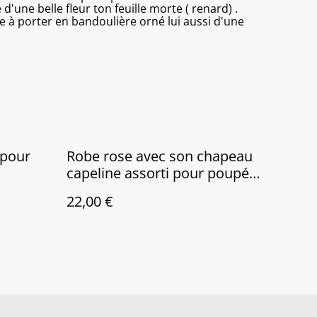
'une belle fleur ton feuille morte ( renard) .
ge à porter en bandoulière orné lui aussi d'une
 pour
Robe rose avec son chapeau
capeline assorti pour poupée
de 38 à 42 cm .
22,00 €