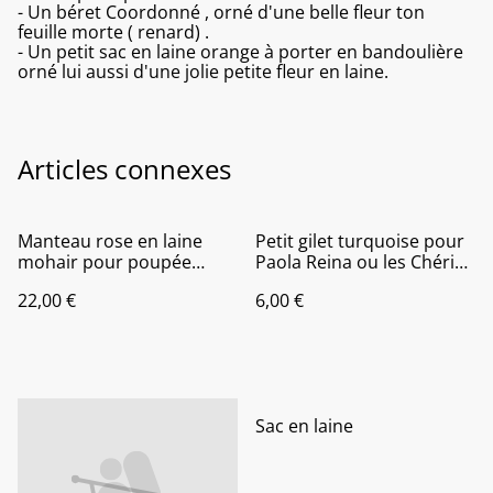
- Un béret Coordonné , orné d'une belle fleur ton
feuille morte ( renard) .
- Un petit sac en laine orange à porter en bandoulière
orné lui aussi d'une jolie petite fleur en laine.
Articles connexes
Manteau rose en laine
Petit gilet turquoise pour
mohair pour poupée
Paola Reina ou les Chéries
Paola Reina ou les chéries
de Corolle
22,00 €
6,00 €
de Corolle
Sac en laine