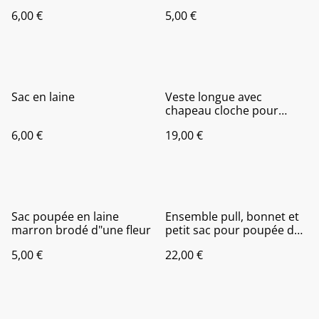
6,00 €
5,00 €
Sac en laine
Veste longue avec
chapeau cloche pour
poupée de 30 à 33 cm,
6,00 €
19,00 €
Paola Reina, les chéries...
Sac poupée en laine
Ensemble pull, bonnet et
marron brodé d"une fleur
petit sac pour poupée de
38 à 42 cm
5,00 €
22,00 €