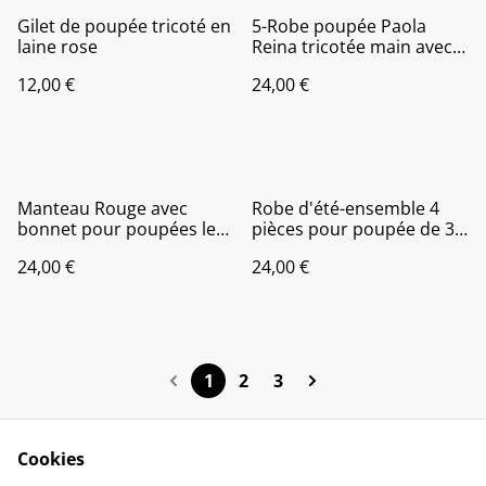
Gilet de poupée tricoté en
5-Robe poupée Paola
laine rose
Reina tricotée main avec
bonnet. Ensemble
12,00 €
24,00 €
coordonné pour poupée
Manteau Rouge avec
Robe d'été-ensemble 4
bonnet pour poupées les
pièces pour poupée de 36
chéries de corolle, Paola
à 40 cm
24,00 €
24,00 €
Reina....
1
2
3
Cookies