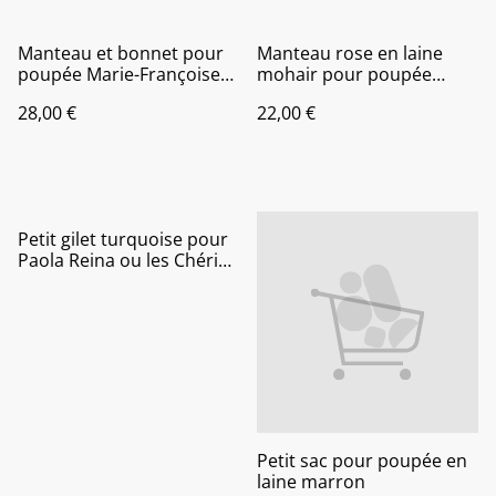
Manteau et bonnet pour
Manteau rose en laine
poupée Marie-Françoise
mohair pour poupée
ou American doll
Paola Reina ou les chéries
28,00 €
22,00 €
de Corolle
Petit gilet turquoise pour
Paola Reina ou les Chéries
de Corolle
Petit sac pour poupée en
laine marron